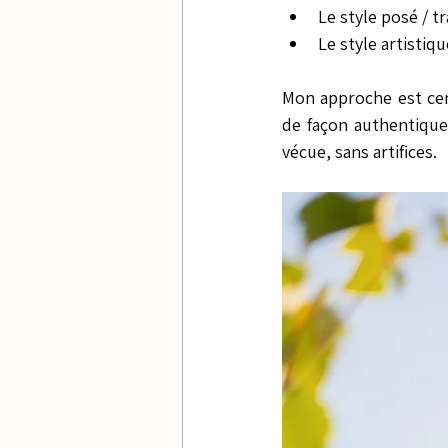
Le style posé / t
Le style artistiq
Mon approche est cen
de façon authentique 
vécue, sans artifices.